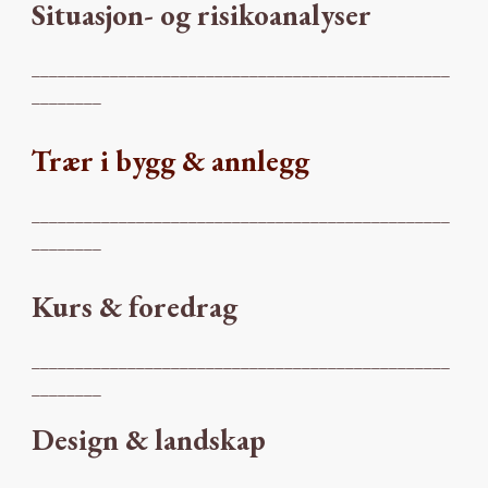
Situasjon- og risikoanalyser
________________________________________________
________
Trær i bygg & annlegg
________________________________________________
________
Kurs & foredrag
________________________________________________
________
Design & landskap