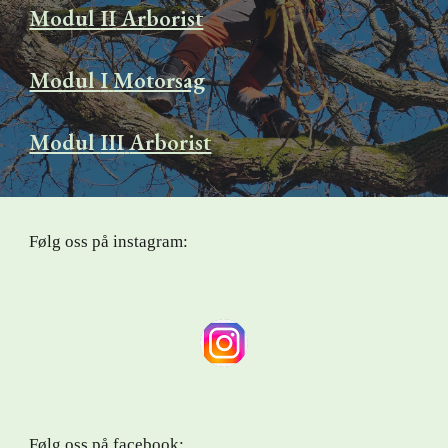
Modul
II
Arborist
Modul
I
Motorsag
Modul
III
Arborist
Følg oss på instagram:
Følg oss på
facebook
: