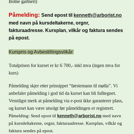
Botne gartneri)
Påmelding:
Send epost til
kenneth@arborist.no
med navn på kursdeltakerne, orgnr,
fakturaadresse. Kursplan, vilkår og faktura sendes
på epost.
Kurspris og Avbestillingsvilkår:
Totalprisen for kurset er kr
6 7
00
,- inkl mva (ingen mva for
kurs)
Påmelding skjer etter prinsippet “førstemann til mølla”. Vi
anbefaler påmelding i god tid da kurset kan bli fulltegnet.
Vennligst merk at påmelding via e-post ikke garanterer plass,
og kurset kan være utsolgt før påmeldingen er registrert.
Påmelding: Send epost til
kenneth@arborist.no
med navn
på kursdeltakerne, orgnr, fakturaadresse. Kursplan, vilkår og
faktura sendes på epost.