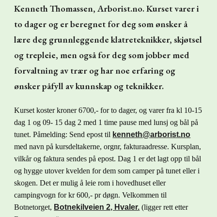
Kenneth Thomassen, Arborist.no. Kurset varer i
to dager og er beregnet for deg som ønsker å
lære deg grunnleggende klatreteknikker, skjøtsel
og trepleie, men også for deg som jobber med
forvaltning av trær og har noe erfaring og
ønsker påfyll av kunnskap og teknikker.
Kurset koster kroner
67
00,- for to dager, og varer fra kl 10-15
dag 1 og 09- 15 dag 2 med 1 time pause med lunsj og bål på
tunet. Påmelding: Send epost til
kenneth@arborist.no
med navn på kursdeltakerne, orgnr, fakturaadresse. Kursplan,
vilkår og faktura sendes på epost. Dag 1 er det lagt opp til bål
og hygge utover kvelden for dem som camper på tunet eller i
skogen. Det er mulig å leie rom i hovedhuset eller
campingvogn for kr
6
00,- pr døgn. Velkommen til
Botnetorget,
Botnekilveien 2, Hvaler.
(ligger rett etter