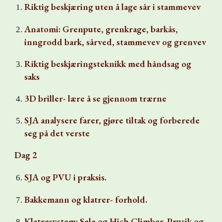
Riktig beskjæring uten å lage sår i stammevev
Anatomi: Grenpute, grenkrage, barkås,
inngrodd bark, sårved, stammevev og grenvev
Riktig beskjæringsteknikk med håndsag og
saks
3D briller- lære å se gjennom trærne
SJA analysere farer, gjøre tiltak og forberede
seg på det verste
Dag 2
SJA og PVU i praksis.
Bakkemann og klatrer- forhold.
Klatresystem: Sele og Hich Climber. Prusik og