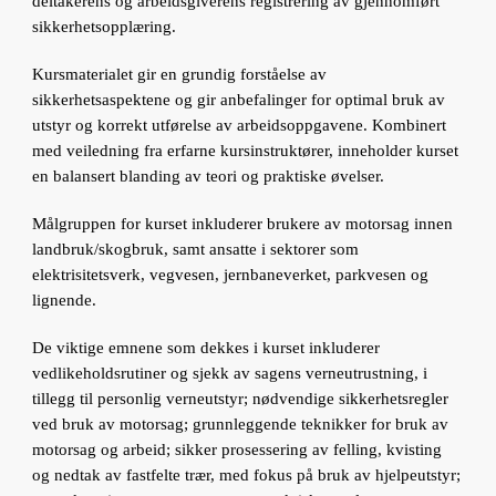
deltakerens og arbeidsgiverens registrering av gjennomført
sikkerhetsopplæring.
Kursmaterialet gir en grundig forståelse av
sikkerhetsaspektene og gir anbefalinger for optimal bruk av
utstyr og korrekt utførelse av arbeidsoppgavene. Kombinert
med veiledning fra erfarne kursinstruktører, inneholder kurset
en balansert blanding av teori og praktiske øvelser.
Målgruppen for kurset inkluderer brukere av motorsag innen
landbruk/skogbruk, samt ansatte i sektorer som
elektrisitetsverk, vegvesen, jernbaneverket, parkvesen og
lignende.
De viktige emnene som dekkes i kurset inkluderer
vedlikeholdsrutiner og sjekk av sagens verneutrustning, i
tillegg til personlig verneutstyr; nødvendige sikkerhetsregler
ved bruk av motorsag; grunnleggende teknikker for bruk av
motorsag og arbeid; sikker prosessering av felling, kvisting
og nedtak av fastfelte trær, med fokus på bruk av hjelpeutstyr;