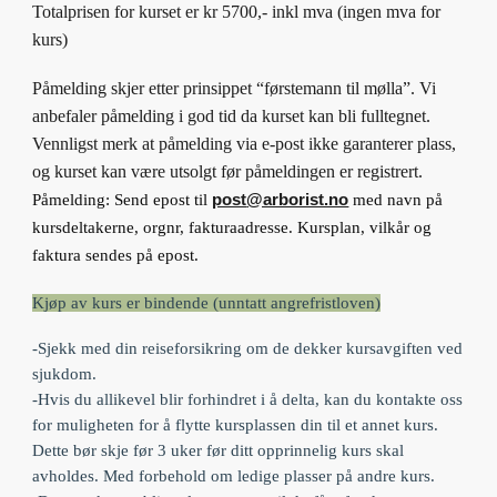
Totalprisen for kurset er kr
5700
,- inkl mva (ingen mva for
kurs)
Påmelding skjer etter prinsippet “førstemann til mølla”. Vi
anbefaler påmelding i god tid da kurset kan bli fulltegnet.
Vennligst merk at påmelding via e-post ikke garanterer plass,
og kurset kan være utsolgt før påmeldingen er registrert.
Påmelding: Send epost til
post
@arborist.no
med navn på
kursdeltakerne, orgnr, fakturaadresse. Kursplan, vilkår og
faktura sendes på epost.
Kjøp av kurs er bindende (unntatt angrefristloven)
-Sjekk med din reiseforsikring om de dekker kursavgiften ved
sjukdom.
-Hvis du allikevel blir forhindret i å delta, kan du kontakte oss
for muligheten for å flytte kursplassen din til et annet kurs.
Dette bør skje før 3 uker før ditt opprinnelig kurs skal
avholdes. Med forbehold om ledige plasser på andre kurs.