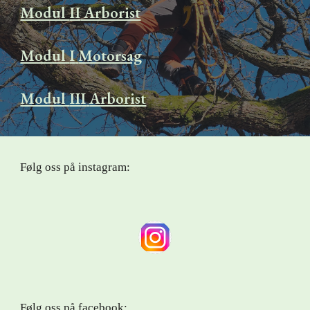
Modul
II
Arborist
Modul
I
Motorsag
Modul
III
Arborist
Følg oss på instagram:
Følg oss på
facebook
: