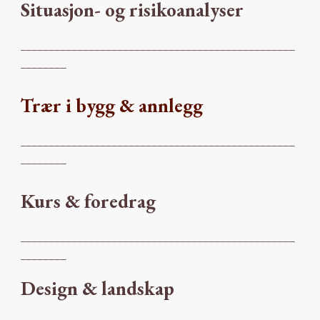
Situasjon- og risikoanalyser
________________________________________________
________
Trær i bygg & annlegg
________________________________________________
________
Kurs & foredrag
________________________________________________
________
Design & landskap