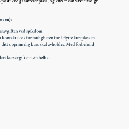
e-post ikke garanterer plass, og kurset kan være utsolgt
loven):
ursavgiften ved sjukdom.
du kontakte oss for muligheten for å flytte kursplassen
før ditt opprinnelig kurs skal avholdes. Med forbehold
dert kursavgiften i sin helhet