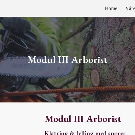
Home
Våre
ip to main content
Skip to navigat
Modul III Arborist
Modul III Arborist
Klatring & felling med sporer