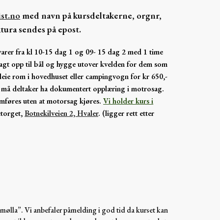
st.no
med navn på kursdeltakerne, orgnr,
ktura sendes på epost.
varer fra kl 10-15 dag 1 og 09- 15 dag 2 med 1 time
lagt opp til bål og hygge utover kvelden for dem som
 leie rom i hovedhuset eller campingvogn for kr 650,-
g må deltaker ha dokumentert opplæring i motrosag.
omføres uten at motorsag kjøres.
Vi holder kurs i
torget,
Botnekilveien 2, Hvaler
. (ligger rett etter
 mølla”. Vi anbefaler påmelding i god tid da kurset kan