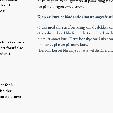
bli fulltegnet. Vennligst merk at påmelding via 
 deretter
før påmeldingen er registrert.
 og
Kjøp av kurs er bindende (untatt angrefrist
-Sjekk med din reiseforsikring om de dekker k
-Hvis du allikevel blir forhindret i å delta, kan 
din til et annet kurs. Dette bør skje før 3 uker 
eknikker for å
om ledige plasser på andre kurs.
ert forståelse
-Dersom kurset blir avlyst av oss, vil du få refun
rdan å
er for å
rbeider i
en og større