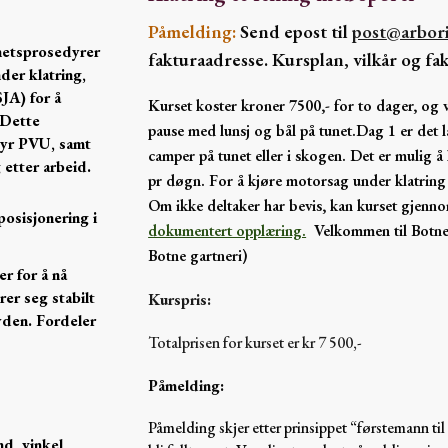
Påmelding:
Send epost til
post
@arbori
hetsprosedyrer
fakturaadresse. Kursplan, vilkår og fa
der klatring,
JA) for å
Kurset koster kroner
7
500,- for to dager, og 
 Dette
pause med lunsj og bål på tunet.Dag 1 er det 
tyr PVU, samt
camper på tunet eller i skogen. Det er mulig å
 etter arbeid.
pr døgn. For å kjøre motorsag under klatrin
O
m ikke
deltaker har bevis, kan kurset gjenn
osisjonering i
dokumentert opplæring.
Velkommen til Botne
Botne gartneri)
r for å nå
rer seg stabilt
Kurspris:
yden. Fordeler
Totalprisen for kurset er kr
7
500,-
Påmelding:
Påmelding skjer etter prinsippet “førstemann til
d, vinkel,