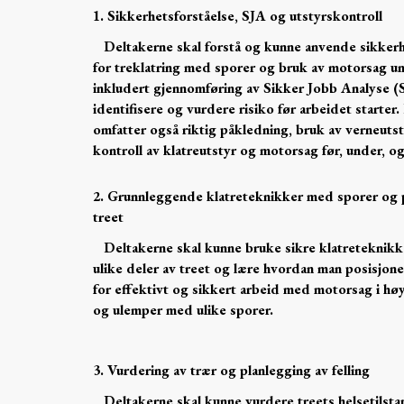
1. Sikkerhetsforståelse, SJA og utstyrskontroll
Deltakerne skal forstå og kunne anvende sikker
for treklatring med sporer og bruk av motorsag un
inkludert gjennomføring av Sikker Jobb Analyse (S
identifisere og vurdere risiko før arbeidet starter.
omfatter også riktig påkledning, bruk av verneuts
kontroll av klatreutstyr og motorsag før, under, og
2. Grunnleggende klatreteknikker med sporer og p
treet
Deltakerne skal kunne bruke sikre klatreteknikke
ulike deler av treet og lære hvordan man posisjone
for effektivt og sikkert arbeid med motorsag i hø
og ulemper med ulike sporer.
3. Vurdering av trær og planlegging av felling
Deltakerne skal kunne vurdere treets helsetilstan