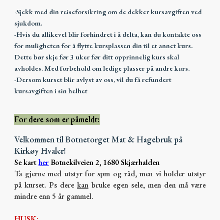
-Sjekk med din reiseforsikring om de dekker kursavgiften ved
sjukdom.
-Hvis du allikevel blir forhindret i å delta, kan du kontakte oss
for muligheten for å flytte kursplassen din til et annet kurs.
Dette bør skje før 3 uker før ditt opprinnelig kurs skal
avholdes. Med forbehold om ledige plasser på andre kurs.
-Dersom kurset blir avlyst av oss, vil du få refundert
kursavgiften i sin helhet
For dere som er påmeldt:
Velkommen til Botnetorget Mat & Hagebruk på
Kirkøy Hvaler!
Se kart
her
Botnekilveien 2, 1680 Skjærhalden
Ta gjerne med utstyr for spm og råd, men vi holder utstyr
på kurset. Ps dere
kan
bruke egen sele, men den må være
mindre enn 5 år gammel.
HUSK: