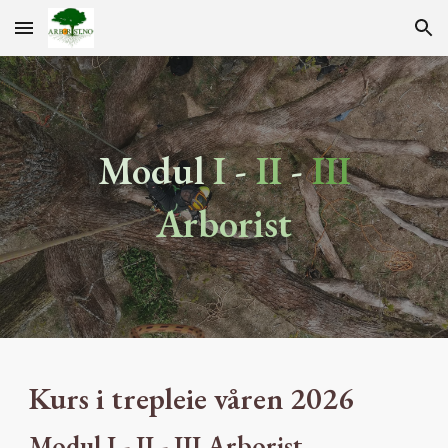
Skip to main content
Skip to navigation
Modul
I
-
II
-
III
Arborist
Kurs i trepleie våren 202
6
Modul I
-
II - III Arborist