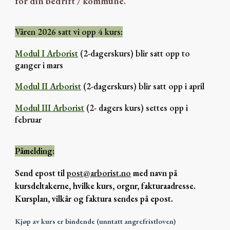
for din bedrift / kommune.
Våren 202
6
satt vi opp
4
kurs:
Modul I Arborist
(2-dagerskurs)
blir
satt opp
to
ganger i
mars
Modul II Arborist
(2-dagerskurs)
blir satt opp i april
Modul III Arborist
(2- dagers kurs) settes opp i
februar
Påmelding:
Send epost til
post
@arborist.no
med navn på
kursdeltakerne, hvilke kurs, orgnr, fakturaadresse.
Kursplan, vilkår og faktura sendes på epost.
Kjøp av kurs er bindende (unntatt angrefristloven)