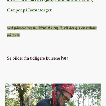
Camper på Botnetorget
Modul I og II,
Ved påmelding til,
vil det gis en rabatt
på 15%
Se bilder fra tidligere kursene
her