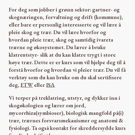
For deg som jobber i grønn sektor: gartner- og
skognæringen, forvaltning og drift (kommune),
eller bare er personlig interesserte og vil lære å
pleie skog og trær. Du vil lære hvorfor og
hvordan pleie trær, skog og samtidig ivareta
trærne og økosystemet. Du lærer
å bruke
klatreutstyr
- slik at du kan klatre trygt i store
høye trær. Dette er er kurs som vil hjelpe deg til å
forstå hvorfor og hvordan vi pleier trær. Du vil få
verktøy som du kan bruke
om du skal sertifisere
deg,
ETW
eller
ISA
Vi terper på
treklatring, utstyr
, og dykker inn i
skogøkologien og lærer om jord,
mycorrhiza(symbioser), biologisk mangfold på(i)
trær, trærnes forsvarsmekanismer og anatomi &
fysiologi. Ta også kontakt for skreddersydde kurs