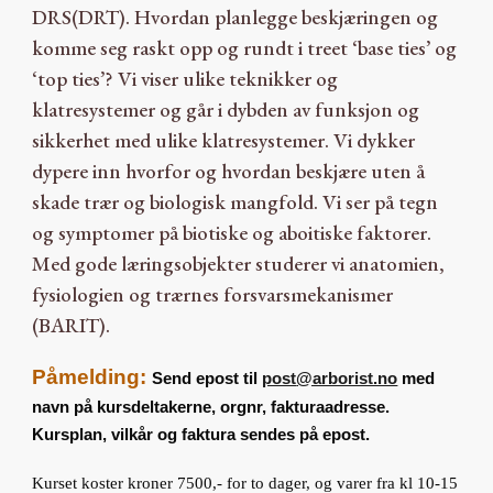
DRS(DRT). Hvordan planlegge beskjæringen og
komme seg raskt opp og rundt i treet ‘base ties’ og
‘top ties’
?
Vi viser ulike teknikker og
klatresystemer og går i dybden av funksjon og
sikkerhet med ulike klatresystemer. Vi dykker
dypere inn hvorfor og hvordan beskjære uten å
skade trær og biologisk mangfold. Vi ser på tegn
og symptomer på biotiske og aboitiske faktorer.
Med gode læringsobjekter studerer vi anatomien,
fysiologien og trærnes forsvarsmekanismer
(BARIT).
Påmelding:
Send epost til
post
@arborist.no
med
navn på kursdeltakerne, orgnr, fakturaadresse.
Kursplan, vilkår og faktura sendes på epost.
Kurset koster kroner
7
500,- for to dager, og varer fra kl 10-15