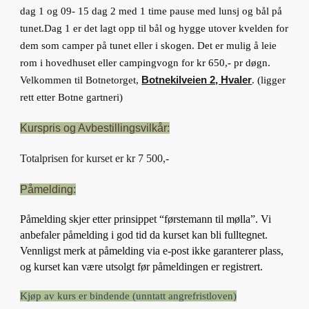
dag 1 og 09- 15 dag 2 med 1 time pause med lunsj og bål på
tunet.Dag 1 er det lagt opp til bål og hygge utover kvelden for
dem som camper på tunet eller i skogen. Det er mulig å leie
rom i hovedhuset eller campingvogn for kr 650,- pr døgn.
Velkommen til Botnetorget,
Botnekilveien 2, Hvaler
. (ligger
rett etter Botne gartneri)
Kurspris og Avbestillingsvilkår:
Totalprisen for kurset er kr
7
500,-
Påmelding:
Påmelding skjer etter prinsippet “førstemann til mølla”. Vi
anbefaler påmelding i god tid da kurset kan bli fulltegnet.
Vennligst merk at påmelding via e-post ikke garanterer plass,
og kurset kan være utsolgt før påmeldingen er registrert.
Kjøp av kurs er bindende (unntatt angrefristloven)